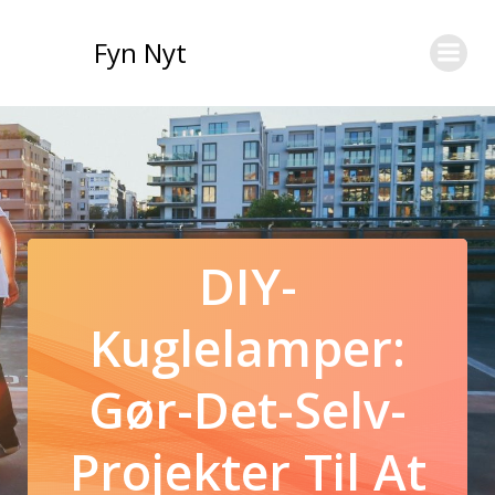
Videre
til
Fyn Nyt
indhold
DIY-
Kuglelamper:
Gør-Det-Selv-
Projekter Til At