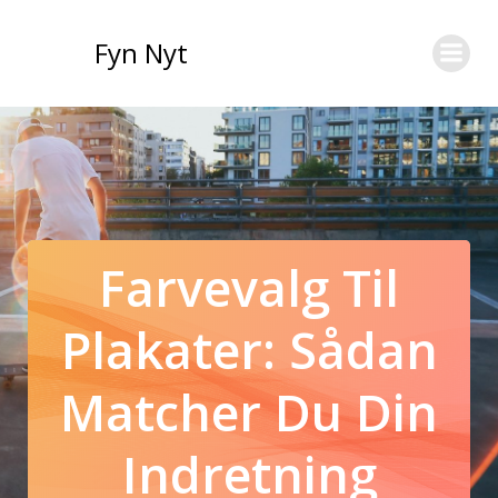
Videre
til
Fyn Nyt
indhold
Farvevalg Til
Plakater: Sådan
Matcher Du Din
Indretning