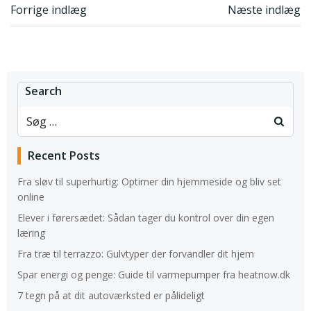
Indlægsnavigation
Indlægsnavi
Forrige indlæg
Næste indlæg
Search
Recent Posts
Fra sløv til superhurtig: Optimer din hjemmeside og bliv set
online
Elever i førersædet: Sådan tager du kontrol over din egen
læring
Fra træ til terrazzo: Gulvtyper der forvandler dit hjem
Spar energi og penge: Guide til varmepumper fra heatnow.dk
7 tegn på at dit autoværksted er pålideligt