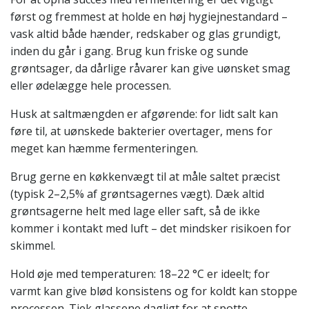
først og fremmest at holde en høj hygiejnestandard –
vask altid både hænder, redskaber og glas grundigt,
inden du går i gang. Brug kun friske og sunde
grøntsager, da dårlige råvarer kan give uønsket smag
eller ødelægge hele processen.
Husk at saltmængden er afgørende: for lidt salt kan
føre til, at uønskede bakterier overtager, mens for
meget kan hæmme fermenteringen.
Brug gerne en køkkenvægt til at måle saltet præcist
(typisk 2–2,5% af grøntsagernes vægt). Dæk altid
grøntsagerne helt med lage eller saft, så de ikke
kommer i kontakt med luft – det mindsker risikoen for
skimmel.
Hold øje med temperaturen: 18–22 °C er ideelt; for
varmt kan give blød konsistens og for koldt kan stoppe
processen. Tjek glassene dagligt for at spotte