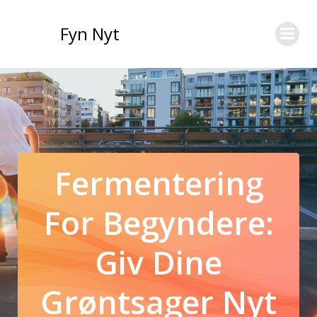
Videre
til
Fyn Nyt
indhold
Fermentering
For Begyndere:
Giv Dine
Grøntsager Nyt