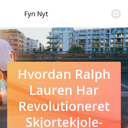
Videre
til
Fyn Nyt
indhold
Hvordan Ralph
Lauren Har
Revolutioneret
Skjortekjole-