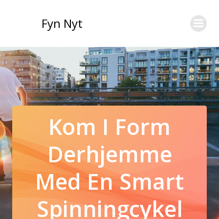
Videre
til
Fyn Nyt
indhold
Kom I Form
Derhjemme
Med En Smart
Spinningcykel