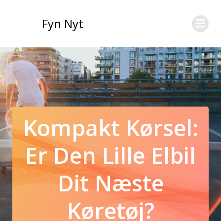
Videre
til
Fyn Nyt
indhold
Kompakt Kørsel:
Er Den Lille Elbil
Dit Næste
Køretøj?