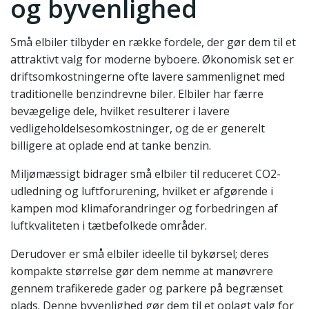
og byvenlighed
Små elbiler tilbyder en række fordele, der gør dem til et
attraktivt valg for moderne byboere. Økonomisk set er
driftsomkostningerne ofte lavere sammenlignet med
traditionelle benzindrevne biler. Elbiler har færre
bevægelige dele, hvilket resulterer i lavere
vedligeholdelsesomkostninger, og de er generelt
billigere at oplade end at tanke benzin.
Miljømæssigt bidrager små elbiler til reduceret CO2-
udledning og luftforurening, hvilket er afgørende i
kampen mod klimaforandringer og forbedringen af
luftkvaliteten i tætbefolkede områder.
Derudover er små elbiler ideelle til bykørsel; deres
kompakte størrelse gør dem nemme at manøvrere
gennem trafikerede gader og parkere på begrænset
plads. Denne byvenlighed gør dem til et oplagt valg for