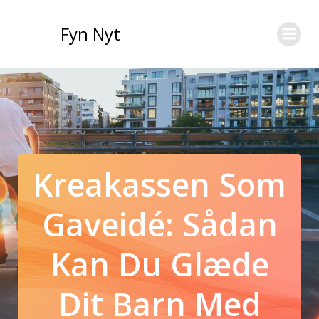
Videre
til
Fyn Nyt
indhold
Kreakassen Som
Gaveidé: Sådan
Kan Du Glæde
Dit Barn Med