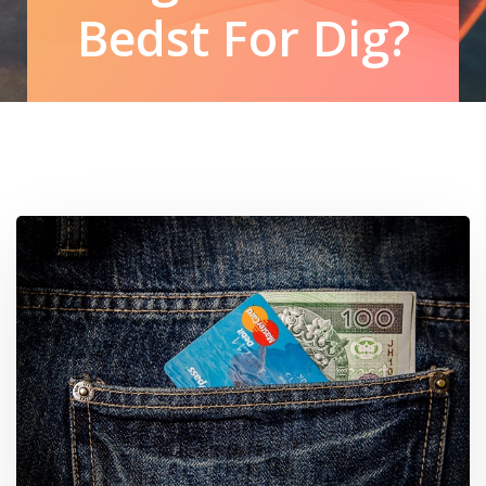
Bedst For Dig?