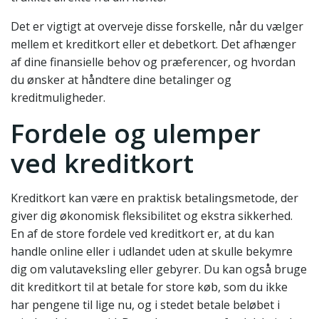
Det er vigtigt at overveje disse forskelle, når du vælger
mellem et kreditkort eller et debetkort. Det afhænger
af dine finansielle behov og præferencer, og hvordan
du ønsker at håndtere dine betalinger og
kreditmuligheder.
Fordele og ulemper
ved kreditkort
Kreditkort kan være en praktisk betalingsmetode, der
giver dig økonomisk fleksibilitet og ekstra sikkerhed.
En af de store fordele ved kreditkort er, at du kan
handle online eller i udlandet uden at skulle bekymre
dig om valutaveksling eller gebyrer. Du kan også bruge
dit kreditkort til at betale for store køb, som du ikke
har pengene til lige nu, og i stedet betale beløbet i