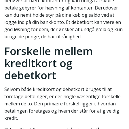
behøver at bære kontanter og kan undgå at skulle
betale gebyrer for hævning af kontanter. Derudover
kan du nemt holde styr på dine køb og saldo ved at
logge ind på din bankkonto. Et debetkort kan være en
god løsning for dem, der ønsker at undgå gæld og kun
bruge de penge, de har til rådighed.
Forskelle mellem
kreditkort og
debetkort
Selvom både kreditkort og debetkort bruges til at
foretage betalinger, er der nogle væsentlige forskelle
mellem de to. Den primære forskel ligger i, hvordan
betalingen foretages og hvem der står for at give dig
kredit.