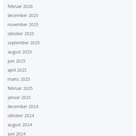
februar 2026
december 2025
november 2025
oktober 2025
september 2025
august 2025
juni 2025
april 2025
marts 2025
februar 2025
januar 2025
december 2024
oktober 2024
august 2024
juni 2024