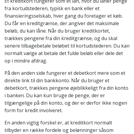
Et kreditkort fungerer som et lån, hvor du låner penge
fra kortudstederen, typisk en bank eller et
finansieringsselskab, hver gang du foretager et køb.
Du får en kreditgrænse, der angiver det maksimale
beløb, du kan låne. Når du bruger kreditkortet,
trækkes pengene fra din kreditgrænse, og du skal
senere tilbagebetale beløbet til kortudstederen. Du kan
normalt vælge at betale det fulde beløb eller dele det
op i mindre afdrag.
På den anden side fungerer et debetkort mere som et
direkte link til din bankkonto. Når du bruger et
debetkort, trækkes pengene øjeblikkeligt fra din konto
i banken. Du kan kun bruge de penge, der er
tilgængelige på din konto, og der er derfor ikke nogen
form for kredit involveret.
En anden vigtig forskel er, at kreditkort normalt
tilbyder en række fordele og belønninger såsom