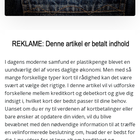
I dagens moderne samfund er plastikpenge blevet en
uundværlig del af vores daglige økonomi. Men med så
mange forskellige typer kort til rådighed kan det være
svært at vælge det rigtige. I denne artikel vil vi udforske
forskellene mellem kreditkort og debetkort og give dig
indsigt i, hvilket kort der bedst passer til dine behov.
Uanset om du er ny til verdenen af kortbetalinger eller
bare ønsker at opdatere din viden, vil du blive
bevæbnet med den nødvendige information til at træffe
en velinformerede beslutning om, hvad der er bedst for