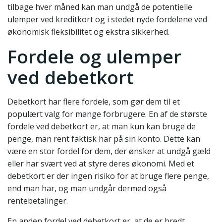
tilbage hver måned kan man undgå de potentielle
ulemper ved kreditkort og i stedet nyde fordelene ved
økonomisk fleksibilitet og ekstra sikkerhed.
Fordele og ulemper
ved debetkort
Debetkort har flere fordele, som gør dem til et
populært valg for mange forbrugere. En af de største
fordele ved debetkort er, at man kun kan bruge de
penge, man rent faktisk har på sin konto. Dette kan
være en stor fordel for dem, der ønsker at undgå gæld
eller har svært ved at styre deres økonomi. Med et
debetkort er der ingen risiko for at bruge flere penge,
end man har, og man undgår dermed også
rentebetalinger.
En anden fordel ved debetkort er, at de er bredt