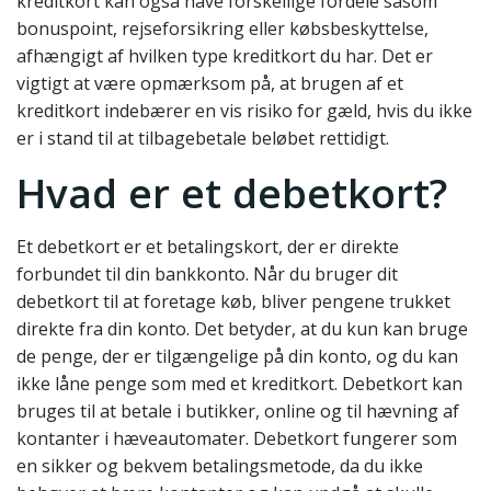
kreditkort kan også have forskellige fordele såsom
bonuspoint, rejseforsikring eller købsbeskyttelse,
afhængigt af hvilken type kreditkort du har. Det er
vigtigt at være opmærksom på, at brugen af et
kreditkort indebærer en vis risiko for gæld, hvis du ikke
er i stand til at tilbagebetale beløbet rettidigt.
Hvad er et debetkort?
Et debetkort er et betalingskort, der er direkte
forbundet til din bankkonto. Når du bruger dit
debetkort til at foretage køb, bliver pengene trukket
direkte fra din konto. Det betyder, at du kun kan bruge
de penge, der er tilgængelige på din konto, og du kan
ikke låne penge som med et kreditkort. Debetkort kan
bruges til at betale i butikker, online og til hævning af
kontanter i hæveautomater. Debetkort fungerer som
en sikker og bekvem betalingsmetode, da du ikke