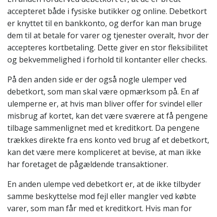
accepteret både i fysiske butikker og online. Debetkort
er knyttet til en bankkonto, og derfor kan man bruge
dem til at betale for varer og tjenester overalt, hvor der
accepteres kortbetaling. Dette giver en stor fleksibilitet
og bekvemmelighed i forhold til kontanter eller checks.
På den anden side er der også nogle ulemper ved
debetkort, som man skal være opmærksom på. En af
ulemperne er, at hvis man bliver offer for svindel eller
misbrug af kortet, kan det være sværere at få pengene
tilbage sammenlignet med et kreditkort. Da pengene
trækkes direkte fra ens konto ved brug af et debetkort,
kan det være mere kompliceret at bevise, at man ikke
har foretaget de pågældende transaktioner.
En anden ulempe ved debetkort er, at de ikke tilbyder
samme beskyttelse mod fejl eller mangler ved købte
varer, som man får med et kreditkort. Hvis man for