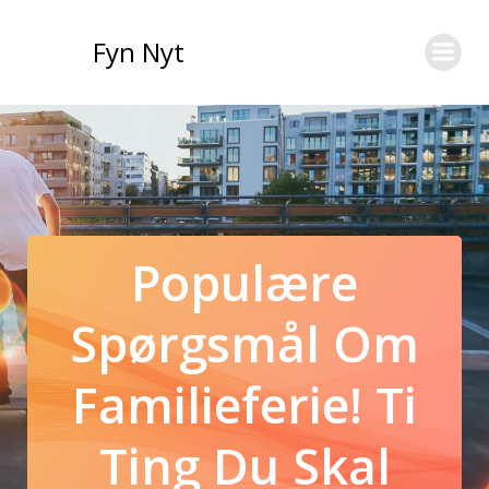
Videre
til
Fyn Nyt
indhold
Populære
Spørgsmål Om
Familieferie! Ti
Ting Du Skal