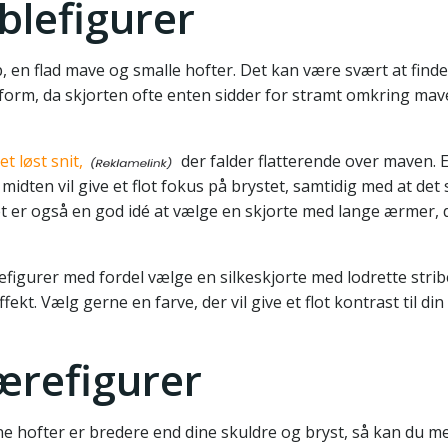
æblefigurer
 en flad mave og smalle hofter. Det kan være svært at finde
sform, da skjorten ofte enten sidder for stramt omkring mave
t løst snit,
der falder flatterende over maven. 
midten vil give et flot fokus på brystet, samtidig med at det
 er også en god idé at vælge en skjorte med lange ærmer, da
igurer med fordel vælge en silkeskjorte med lodrette stribe
t. Vælg gerne en farve, der vil give et flot kontrast til di
pærefigurer
e hofter er bredere end dine skuldre og bryst, så kan du me