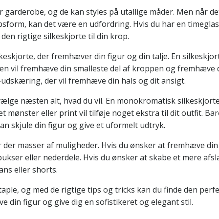
nhver garderobe, og de kan styles på utallige måder. Men når 
ropsform, kan det være en udfordring. Hvis du har en timeglas
den rigtige silkeskjorte til din krop.
keskjorte, der fremhæver din figur og din talje. En silkeskjo
a den vil fremhæve din smalleste del af kroppen og fremhæve d
udskæring, der vil fremhæve din hals og dit ansigt.
ælge næsten alt, hvad du vil. En monokromatisk silkeskjorte
mønster eller print vil tilføje noget ekstra til dit outfit. Ba
 skjule din figur og give et uformelt udtryk.
 er der masser af muligheder. Hvis du ønsker at fremhæve din 
e bukser eller nederdele. Hvis du ønsker at skabe et mere afs
ns eller shorts.
taple, og med de rigtige tips og tricks kan du finde den perf
ve din figur og give dig en sofistikeret og elegant stil.