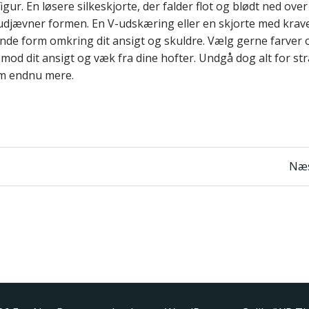
igur. En løsere silkeskjorte, der falder flot og blødt ned over
 udjævner formen. En V-udskæring eller en skjorte med krav
ende form omkring dit ansigt og skuldre. Vælg gerne farver 
d dit ansigt og væk fra dine hofter. Undgå dog alt for s
rm endnu mere.
n
Indlægsnavigatio
Næs