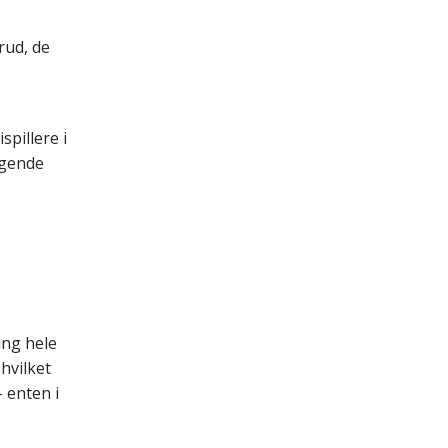
rud, de
spillere i
igende
ing hele
 hvilket
– enten i