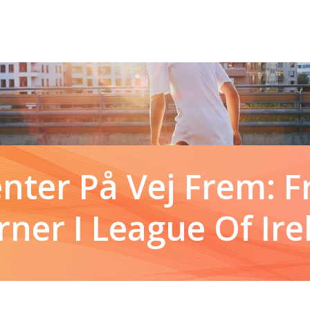
nter På Vej Frem: 
rner I League Of Ir