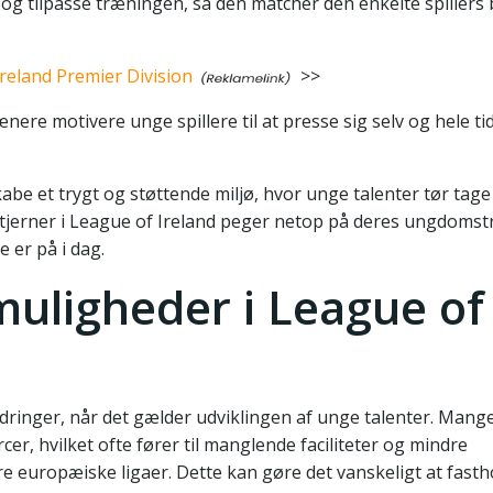
ter og tilpasse træningen, så den matcher den enkelte spiller
reland Premier Division
>>
re motivere unge spillere til at presse sig selv og hele t
skabe et trygt og støttende miljø, hvor unge talenter tør tag
stjerner i League of Ireland peger netop på deres ungdoms
 er på i dag.
muligheder i League of
dringer, når det gælder udviklingen af unge talenter. Mang
 hvilket ofte fører til manglende faciliteter og mindre
 europæiske ligaer. Dette kan gøre det vanskeligt at fasth