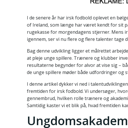
I de senere år har irsk fodbold oplevet en bølge
of Ireland, som længe har været kendt for sit 
rugekasse for morgendagens stjerner. Mens irske
igennem, ser vi nu flere og flere talenter tage
Bag denne udvikling ligger et målrettet arbej
at pleje unge spillere. Trænere og klubber inves
resultaterne begynder for alvor at vise sig – b
de unge spillere møder både udfordringer og s
I denne artikel dykker vi ned i talentudviklinge
fremtiden for irsk fodbold. Vi undersøger, hvord
gennembrud, hvilken rolle trænere og akademier
Samtidig kaster vi et blik på, hvad fremtiden k
Ungdomsakademie