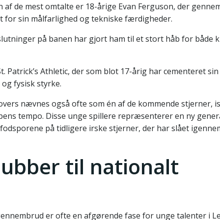
 af de mest omtalte er 18-årige Evan Ferguson, der gennem s
for sin målfarlighed og tekniske færdigheder.
eslutninger på banen har gjort ham til et stort håb for både 
 Patrick’s Athletic, der som blot 17-årig har cementeret sin 
g fysisk styrke.
Rovers nævnes også ofte som én af de kommende stjerner, i
mpens tempo. Disse unge spillere repræsenterer en ny gener
i fodsporene på tidligere irske stjerner, der har slået igenn
lubber til nationalt
 gennembrud er ofte en afgørende fase for unge talenter i L