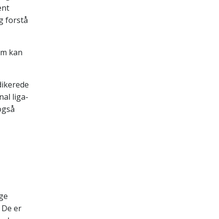
ent
g forstå
som kan
edikerede
al liga-
også
ige
 De er