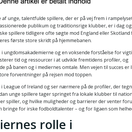
 af unge, talentfulde spillere, der er på vej frem i rampelys
passionerede publikum og traditionsrige klubber, er i dag og
 spillere tidligere ofte søgte mod England eller Skotland f
 deres første store skridt på hjemmebanen.
de i ungdomsakademierne og en voksende forståelse for vigt
terer tid og ressourcer i at udvikle fremtidens profiler, og
åde på banen og i mediernes omtale. Men vejen til succes er 
tore forventninger på rejsen mod toppen.
n i League of Ireland og ser nærmere på de profiler, der teg
an unge spillere tager springet fra lokale klubber til nation
 spiller, og hvilke muligheder og barrierer der venter foru
an bringe for irske fodboldtalenter – og for ligaen som helhe
rnes rolle i