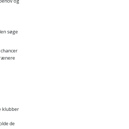
s behov og
iden søge
e chancer
trænere
e klubber
olde de