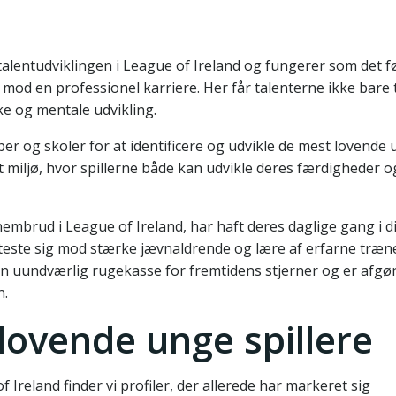
talentudviklingen i League of Ireland og fungerer som det f
 mod en professionel karriere. Her får talenterne ikke bare
ke og mentale udvikling.
r og skoler for at identificere og udvikle de mest lovende
t miljø, hvor spillerne både kan udvikle deres færdigheder o
embrud i League of Ireland, har haft deres daglige gang i d
 teste sig mod stærke jævnaldrende og lære af erfarne træn
undværlig rugekasse for fremtidens stjerner og er afgø
n.
 lovende unge spillere
 Ireland finder vi profiler, der allerede har markeret sig