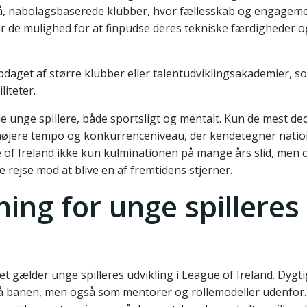
 små, nabolagsbaserede klubber, hvor fællesskab og engagem
r de mulighed for at finpudse deres tekniske færdigheder o
 opdaget af større klubber eller talentudviklingsakademier, 
liteter.
l de unge spillere, både sportsligt og mentalt. Kun de mest d
 højere tempo og konkurrenceniveau, der kendetegner nation
of Ireland ikke kun kulminationen på mange års slid, men 
ejse mod at blive en af fremtidens stjerner.
ng for unge spilleres
t gælder unge spilleres udvikling i League of Ireland. Dygt
på banen, men også som mentorer og rollemodeller udenfor.