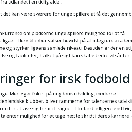
fra udlandet i en tidlig alder.
t det kan være sværere for unge spillere at få det gennemb
nkurrence om pladserne unge spillere mulighed for at få
ligaer. Flere klubber satser bevidst på at integrere akademi
erne og styrker ligaens samlede niveau. Desuden er der en st
og faciliteter, hvilket på sigt kan skabe bedre vilkår for
inger for irsk fodbold
 længe. Med øget fokus på ungdomsudvikling, moderne
denlandske klubber, bliver rammerne for talenternes udvikl
en for at vise sig frem i League of Ireland tidligere end før,
talenter mulighed for at tage næste skridt i deres karriere 