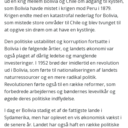
ud en krig mellem Bolivia og Chile om adgang til kysten,
som Bolivia havde mistet i krigen mod Peru i 1879.
Krigen endte med en katastrofal nederlag for Bolivia,
som mistede store områder til Chile og blev tvunget til
at opgive sin drøm om at have en kystlinje.
Den politiske ustabilitet og korruption fortsatte i
Bolivia i de følgende årtier, og landets økonomi var
også plaget af dårlig ledelse og manglende
investeringer. I 1952 brød der imidlertid en revolution
ud i Bolivia, som førte til nationaliseringen af landets
naturressourcer og en mere radikal politik.
Revolutionen førte også til en række reformer, som
forbedrede arbejdernes og bøndernes levevilkår og
øgede deres politiske indflydelse.
I dag er Bolivia stadig et af de fattigste lande i
Sydamerika, men har oplevet en vis økonomisk vækst i
de senere år. Landet har også haft en række politiske