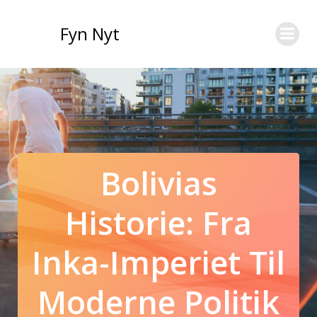
Videre
til
Fyn Nyt
indhold
Bolivias
Historie: Fra
Inka-Imperiet Til
Moderne Politik