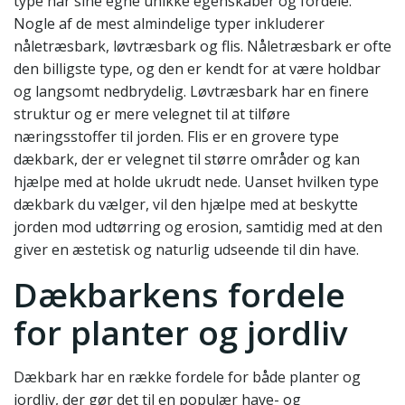
type har sine egne unikke egenskaber og fordele.
Nogle af de mest almindelige typer inkluderer
nåletræsbark, løvtræsbark og flis. Nåletræsbark er ofte
den billigste type, og den er kendt for at være holdbar
og langsomt nedbrydelig. Løvtræsbark har en finere
struktur og er mere velegnet til at tilføre
næringsstoffer til jorden. Flis er en grovere type
dækbark, der er velegnet til større områder og kan
hjælpe med at holde ukrudt nede. Uanset hvilken type
dækbark du vælger, vil den hjælpe med at beskytte
jorden mod udtørring og erosion, samtidig med at den
giver en æstetisk og naturlig udseende til din have.
Dækbarkens fordele
for planter og jordliv
Dækbark har en række fordele for både planter og
jordliv, der gør det til en populær have- og