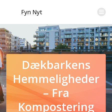
Videre
til
Fyn Nyt
indhold
Dækbarkens
Hemmeligheder
– Fra
Kompostering