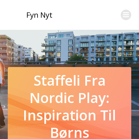
Videre
til
Fyn Nyt
indhold
Staffeli Fra
Nordic Play:
Inspiration Til
Børns